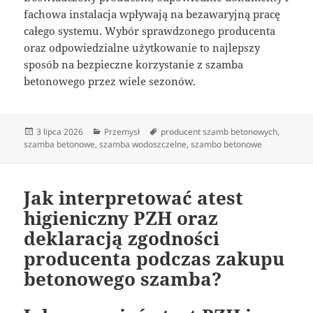
fachowa instalacja wpływają na bezawaryjną pracę
całego systemu. Wybór sprawdzonego producenta
oraz odpowiedzialne użytkowanie to najlepszy
sposób na bezpieczne korzystanie z szamba
betonowego przez wiele sezonów.
Data
Kategorie
Tagi
3 lipca 2026
Przemysł
producent szamb betonowych
,
publikacji
szamba betonowe
,
szamba wodoszczelne
,
szambo betonowe
Jak interpretować atest
higieniczny PZH oraz
deklaracją zgodności
producenta podczas zakupu
betonowego szamba?