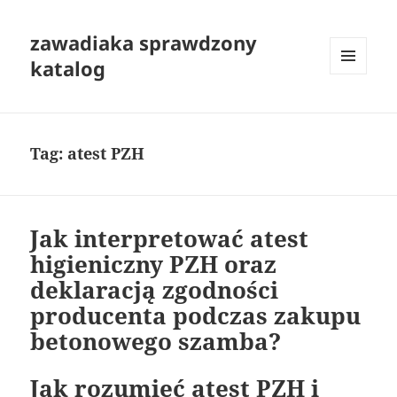
zawadiaka sprawdzony
katalog
MENU
I
WIDGETY
Tag:
atest PZH
Jak interpretować atest
higieniczny PZH oraz
deklaracją zgodności
producenta podczas zakupu
betonowego szamba?
Jak rozumieć atest PZH i