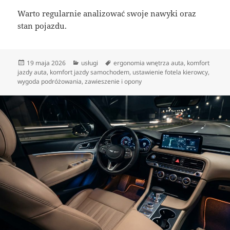
Warto regularnie analizować swoje nawyki oraz
stan pojazdu.
Data
Kategorie
Tagi
19 maja 2026
usługi
ergonomia wnętrza auta
,
komfort
publikacji
jazdy auta
,
komfort jazdy samochodem
,
ustawienie fotela kierowcy
,
wygoda podróżowania
,
zawieszenie i opony