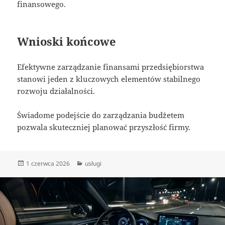
finansowego.
Wnioski końcowe
Efektywne zarządzanie finansami przedsiębiorstwa
stanowi jeden z kluczowych elementów stabilnego
rozwoju działalności.
Świadome podejście do zarządzania budżetem
pozwala skuteczniej planować przyszłość firmy.
Data
Kategorie
1 czerwca 2026
usługi
publikacji