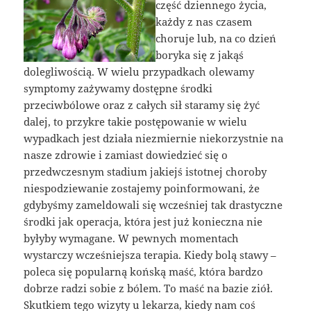
część dziennego życia,
każdy z nas czasem
choruje lub, na co dzień
boryka się z jakąś
dolegliwością. W wielu przypadkach olewamy
symptomy zażywamy dostępne środki
przeciwbólowe oraz z całych sił staramy się żyć
dalej, to przykre takie postępowanie w wielu
wypadkach jest działa niezmiernie niekorzystnie na
nasze zdrowie i zamiast dowiedzieć się o
przedwczesnym stadium jakiejś istotnej choroby
niespodziewanie zostajemy poinformowani, że
gdybyśmy zameldowali się wcześniej tak drastyczne
środki jak operacja, która jest już konieczna nie
byłyby wymagane. W pewnych momentach
wystarczy wcześniejsza terapia. Kiedy bolą stawy –
poleca się popularną końską maść, która bardzo
dobrze radzi sobie z bólem. To maść na bazie ziół.
Skutkiem tego wizyty u lekarza, kiedy nam coś