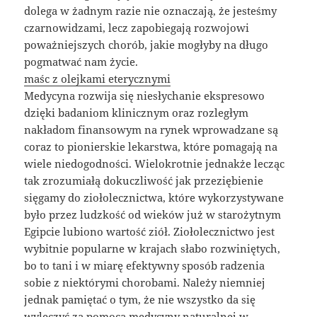
dolega w żadnym razie nie oznaczają, że jesteśmy
czarnowidzami, lecz zapobiegają rozwojowi
poważniejszych chorób, jakie mogłyby na długo
pogmatwać nam życie.
maśc z olejkami eterycznymi
Medycyna rozwija się niesłychanie ekspresowo
dzięki badaniom klinicznym oraz rozległym
nakładom finansowym na rynek wprowadzane są
coraz to pionierskie lekarstwa, które pomagają na
wiele niedogodności. Wielokrotnie jednakże lecząc
tak zrozumiałą dokuczliwość jak przeziębienie
sięgamy do ziołolecznictwa, które wykorzystywane
było przez ludzkość od wieków już w starożytnym
Egipcie lubiono wartość ziół. Ziołolecznictwo jest
wybitnie popularne w krajach słabo rozwiniętych,
bo to tani i w miarę efektywny sposób radzenia
sobie z niektórymi chorobami. Należy niemniej
jednak pamiętać o tym, że nie wszystko da się
wyleczyć za pomocą medycyny naturalnej w