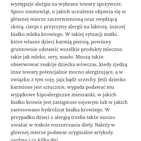
występuje alergia na wybrane towary spożywcze.
Sporo niemowląt, u jakich uczulenie objawia się w
głównej mierze zaczerwienioną oraz swędzącą
skórą, cierpi z przyczyny alergii na laktozę, inaczej
białko mleka krowiego. W takiej sytuacji matki,
które własne dzieci karmią piersią, powinny
gruntownie odstawić wszelkie produkty mleczne,
takie jak mleko, sery, masło. Muszą także
obserwować reakcje dziecka wówczas, kiedy zjedzą
inne towary potencjalnie mocno alergizujące, a w
związku z tym soję, jaja bądź orzechy. Jeśli dziecko
karmione jest sztucznie, wypada podawać mu
wyjątkowe hipoalergiczne mieszanki, w jakich
białko krowie jest zastąpione sojowym lub w jakich
zastosowano hydrolizat białka krowiego. W
przypadku dzieci z alergią trzeba także mocno
uważać w trakcie rozszerzania diety. Należy w
głównej mierze podawać oryginalne artykuły
osobno i co kilka dni.