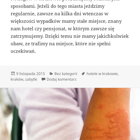
sposobami. Jeżeli do tego miasta jeździmy
regularnie, zawsze na kilka dni wtenczas w
większości wypadków mamy stałe miejsce, znany
nam hotel czy pensjonat, w którym zawsze się
zatrzymujemy. Dzięki temu nie mamy jakichkolwiek
obaw, ze trafimy na miejsce, które nie spełni
oczekiwań.
Data
Kategorie
Tagi
9 listopada 2015
Bez kategorii
hotele w krakowie
,
publikacji
do Co to oznacza hotel luksusowy?
kraków
,
zabytki
Dodaj komentarz