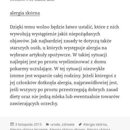
alergia skórna
Dzięki temu wolno będzie łatwo ustalić, które z nich
wywołują wystąpienie jakiś niepożądanych
objawów. Jak najbardziej zasady te dotyczą także
starszych osób, u których występuje alergia na
wybrane artykuły spożywcze. W takiej sytuacji
najlepiej jest po prostu wyeliminować z domu
pokarmy uczulające. W tej sytuacji niezwykle
istotne jest wsparcie całej rodziny. Jeżeli któregoś z
jej członków dotknęła alergia, najprawidłowiej jest,
jeśli wszyscy po prostu przestrzegają dobrych zasad
diety oraz nie jedzą mleka lub ewentualnie towarów
zawierających orzechy.
Data
Kategorie
Tagi
3 listopada 2015
uroda
,
zdrowie
Alergia skórna
,
publikacji
Alergia skórna leczenie
,
Alergia skórna objawy
,
Alergia skórna