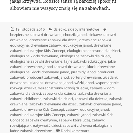
jakąś krzywda. Rodzice także są bardziej spokojni
albowiem nie wszyscy znają się na zabawkach.
Data
Kategorie
Tagi
19 listopada 2015
dziecko
,
sklepy internetowe
publikacji
bezpieczne zabawki drewniane
,
chodziki janod
,
ciekawe zabawki
drewniane
,
drewniane zabawki dla dzieci
,
drewniane zabawki
edukacyjne
,
drewniane zabawki edukacyjne janod
,
drewniane
zabawki edukacyjne Kids Concept
,
ekologiczne akcesoria dla dzieci
,
ekologiczne klocki drewniane
,
ekologiczne zabawki dla dzieci
,
ekologiczne zabawki drewniane
,
fajne zabawki edukacyjne
,
jakie
zabawki drewniane
,
Janod zabawki drewniane
,
klocki drewniane
ekologiczne
,
klocki drewniane janod
,
piramidy janod
,
producent
zabawek
,
producent zabawek janod
,
sortery drewniane
,
układanki
drewnane
,
układanki drewniane janod
,
wózki janod
,
wspomaganie
rozwoju dziecka
,
wszechstronny rozwój dziecka
,
zabawa w dom
,
zabawka dla dzieci
,
zabawka dla dziecka
,
zabawka drewniana
,
zabawki childhome
,
zabawki dla dzieci
,
zabawki dla dziecka
,
zabawki
drewniane
,
zabawki drewniane dla dzieci
,
zabawki drewniane Janod
,
zabawki drewniane Kids Concept
,
zabawki edukacyjne janod
,
zabawki edukacyjne Kids Concept
,
zabawki Janod
,
zabawki Kids
Concept
,
zabawki kreatywne
,
zabawki które uczą
,
zabawki
rozwijające kreatywność dzieci
,
zabawki z drewna ekologiczne
,
do Porządne, ekologiczne 
ładne zabawki drewniane
Dodaj komentarz