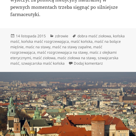
pewnych momentach trzeba sięgnąć po silniejsze
farmaceutyki.
Data
Kategorie
Tagi
14 listopada 2015
zdrowie
dobra maść ziołowa
,
końska
publikacji
maść
,
końska maść rozgrzewająca
,
maść końska
,
maść na bolące
mięśnie
,
maśc na stawy
,
maść na stawy zapalne
,
maść
rozgrzewająca
,
maść rozgrzewająca na stawy
,
maśc z olejkami
eterycznymi
,
maść ziołowa
,
maśc ziołowa na stawy
,
szwajcarska
do Co to jest końsk
maść
,
szwajcarska maść końska
Dodaj komentarz