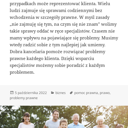
przypadkach może reprezentować klienta. Wielu
ludzi zajmuje się sprawami codziennymi bez
wchodzenia w szczegóły prawne. W myśl zasady
„nie zajmuję się tym, na czym się nie znam” wolimy
takie sprawy oddać w ręce specjalistów. Czasem nie
mamy wpływu na pojawiające się problemy. Musimy
wtedy radzić sobie z tym najlepiej jak umiemy.
Dobra kancelaria pomoże rozwiązać problemy
prawne każdego klienta. Dzięki wsparciu
specjalistów możemy sobie poradzić z każdym
problemem.
Data
Kategorie
Tagi
5 października 2022
biznes
pomoc prawna
,
prawo
,
publikacji
problemy prawne