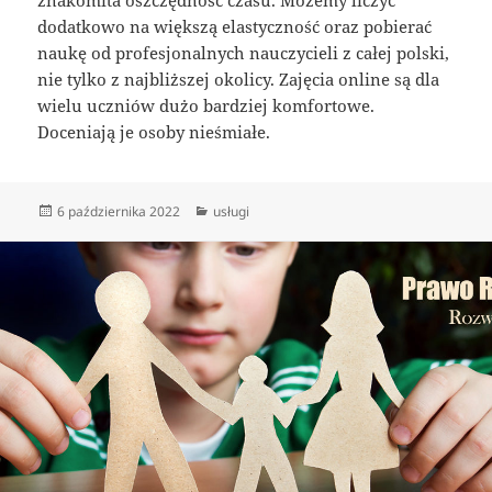
znakomita oszczędność czasu. Możemy liczyć
dodatkowo na większą elastyczność oraz pobierać
naukę od profesjonalnych nauczycieli z całej polski,
nie tylko z najbliższej okolicy. Zajęcia online są dla
wielu uczniów dużo bardziej komfortowe.
Doceniają je osoby nieśmiałe.
Data
Kategorie
6 października 2022
usługi
publikacji