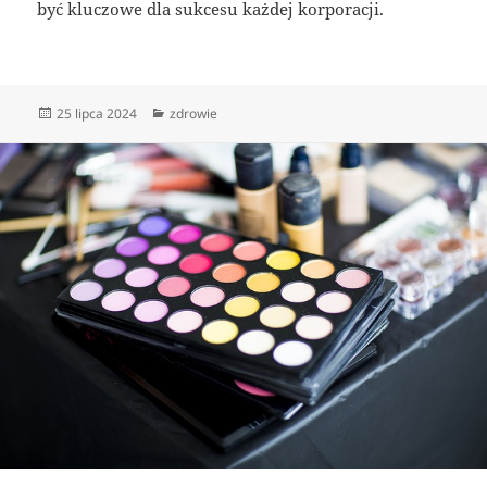
być kluczowe dla sukcesu każdej korporacji.
Data
Kategorie
25 lipca 2024
zdrowie
publikacji