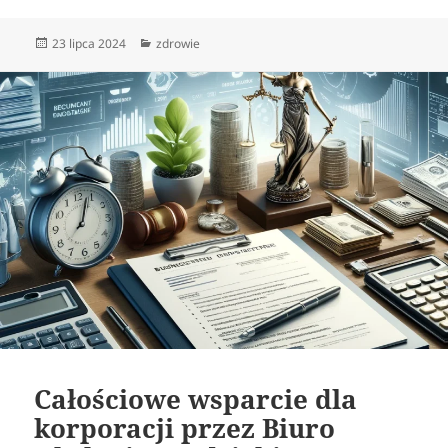
Data
Kategorie
23 lipca 2024
zdrowie
publikacji
Całościowe wsparcie dla
korporacji przez Biuro