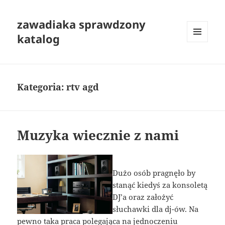
zawadiaka sprawdzony
katalog
MENU
I
WIDGETY
Kategoria:
rtv agd
Muzyka wiecznie z nami
Dużo osób pragnęło by
stanąć kiedyś za konsoletą
DJ’a oraz założyć
słuchawki dla dj-ów. Na
pewno taka praca polegająca na jednoczeniu