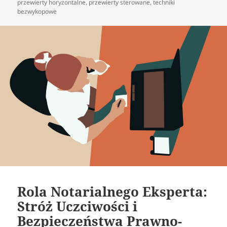
publikacji
przewierty horyzontalne
,
przewierty sterowane
,
techniki
bezwykopowe
Rola Notarialnego Eksperta:
Stróż Uczciwości i
Bezpieczeństwa Prawno-