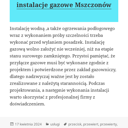
instalacje gazowe Mszczonów
Instalację wodną ,a także ogrzewania podłogowego
wraz z wykonaniem próby szczelności trzeba
wykonać przed wylaniem posadzek. Instalację
gazową wolno założyć nie wcześniej, niż na etapie
stanu surowego zamkniętego. Przystoi pamiętać, że
przyłącze gazowe musi być wykonane zgodnie z
projektem i potwierdzone przez zakład gazowniczy,
dlatego nadzwyczaj ważne jest by zostało
zrealizowane z należytą starannością. Podczas
projektowania, a następnie wykonania instalacji
warto skorzystać z profesjonalnej firmy z
doświadczeniem.
Data
Kategorie
Tagi
17 kwietnia 2024
usługi
przecisk
,
przewiert
,
przewierty
,