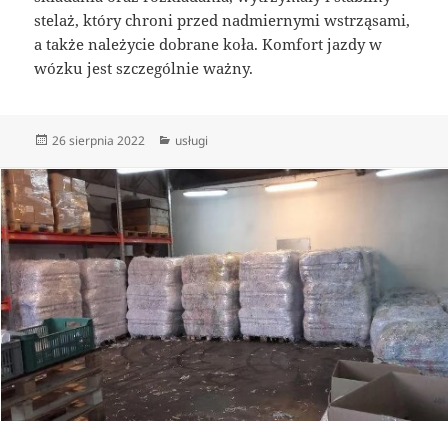
stelaż, który chroni przed nadmiernymi wstrząsami,
a także należycie dobrane koła. Komfort jazdy w
wózku jest szczególnie ważny.
Data
Kategorie
26 sierpnia 2022
usługi
publikacji