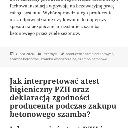
fachowa instalacja wpływają na bezawaryjną pracę
całego systemu. Wybór sprawdzonego producenta
oraz odpowiedzialne użytkowanie to najlepszy
sposób na bezpieczne korzystanie z szamba
betonowego przez wiele sezonów.
Data
Kategorie
Tagi
3 lipca 2026
Przemysł
producent szamb betonowych
,
publikacji
szamba betonowe
,
szamba wodoszczelne
,
szambo betonowe
Jak interpretować atest
higieniczny PZH oraz
deklaracją zgodności
producenta podczas zakupu
betonowego szamba?