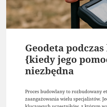
Geodeta podczas
{kiedy jego pomoc
niezbędna
Proces budowlany to rozbudowany e
zaangażowania wielu specjalistów. J
kluczowych uczestników, z którym war