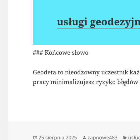
usługi geodezy
### Końcowe słowo
Geodeta to nieodzowny uczestnik każd
pracy minimalizujesz ryzyko błędów 
Data
Autor
Kate
25 sierpnia 2025
zapnowe483
usłu