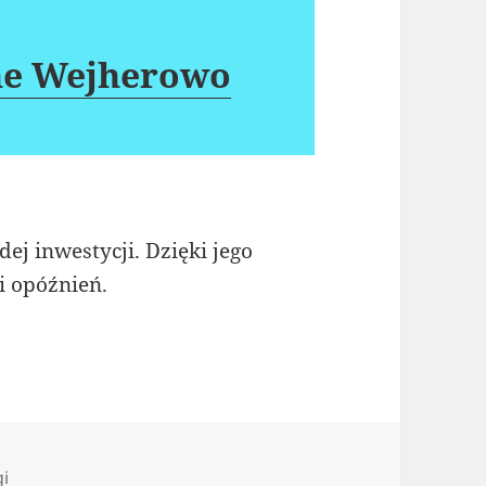
jne Wejherowo
ej inwestycji. Dzięki jego
i opóźnień.
gorie
gi