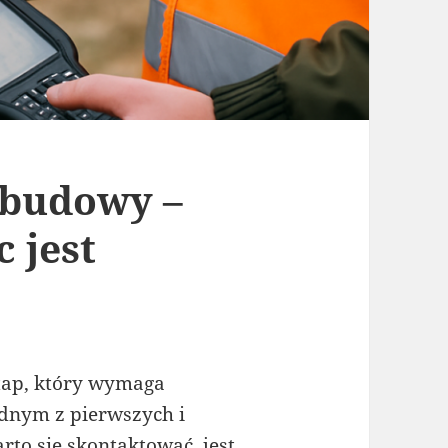
 budowy –
 jest
tap, który wymaga
ednym z pierwszych i
to się skontaktować, jest