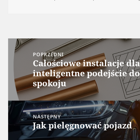
publikacji
Nawigacja
wpisu
POPRZEDNI
Całościowe instalacje dla
Poprzedni
inteligentne podejście do
wpis:
spokoju
NASTĘPNY
Jak pielęgnować pojazd
Następny
wpis: