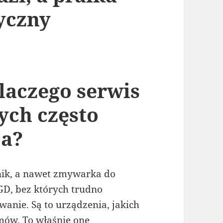
yczny
laczego serwis
ch często
ca?
nik, a nawet zmywarka do
GD, bez których trudno
anie. Są to urządzenia, jakich
mów. To właśnie one