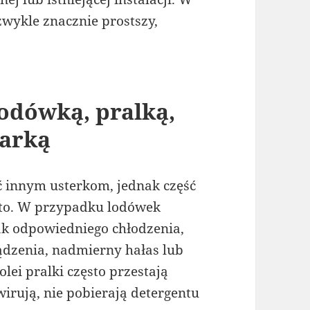
wykle znacznie prostszy,
odówką, pralką,
warką
 innym usterkom, jednak część
sto. W przypadku lodówek
ak odpowiedniego chłodzenia,
dzenia, nadmierny hałas lub
lei pralki często przestają
rują, nie pobierają detergentu