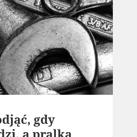
odjąć, gdy
zi, a pralka