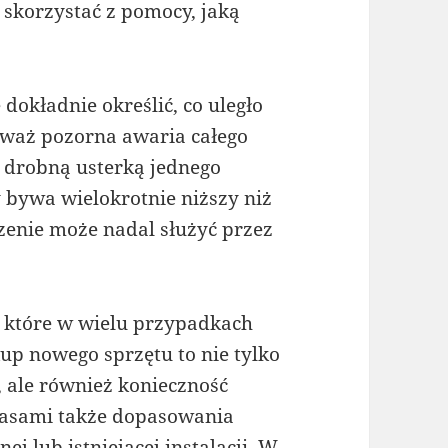
 skorzystać z pomocy, jaką
dokładnie określić, co uległo
eważ pozorna awaria całego
e drobną usterką jednego
 bywa wielokrotnie niższy niż
enie może nadal służyć przez
 które w wielu przypadkach
kup nowego sprzętu to nie tylko
 ale również konieczność
czasami także dopasowania
 lub istniejącej instalacji. W