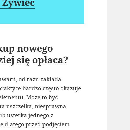
 Żywiec
kup nowego
iej się opłaca?
awarii, od razu zakłada
raktyce bardzo często okazuje
 elementu. Może to być
ta uszczelka, niesprawna
b usterka jednego z
e dlatego przed podjęciem