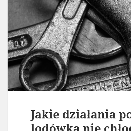
Jakie działania p
lodówka nie chłod