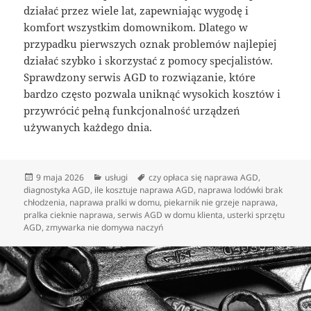
działać przez wiele lat, zapewniając wygodę i
komfort wszystkim domownikom. Dlatego w
przypadku pierwszych oznak problemów najlepiej
działać szybko i skorzystać z pomocy specjalistów.
Sprawdzony serwis AGD to rozwiązanie, które
bardzo często pozwala uniknąć wysokich kosztów i
przywrócić pełną funkcjonalność urządzeń
używanych każdego dnia.
Data
Kategorie
Tagi
9 maja 2026
usługi
czy opłaca się naprawa AGD
,
publikacji
diagnostyka AGD
,
ile kosztuje naprawa AGD
,
naprawa lodówki brak
chłodzenia
,
naprawa pralki w domu
,
piekarnik nie grzeje naprawa
,
pralka cieknie naprawa
,
serwis AGD w domu klienta
,
usterki sprzętu
AGD
,
zmywarka nie domywa naczyń